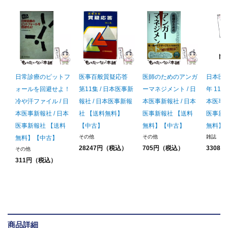
日常診療のピットフ
医事百般質疑応答
医師のためのアンガ
日本医事
ォールを回避せよ！
第11集 / 日本医事新
ーマネジメント / 日
年 11/2
冷や汗ファイル / 日
報社 / 日本医事新報
本医事新報社 / 日本
本医事新
本医事新報社 / 日本
社 【送料無料】
医事新報社 【送料
医事新
医事新報社 【送料
【中古】
無料】【中古】
無料】
その他
その他
雑誌
無料】【中古】
28247円（税込）
705円（税込）
3308
その他
311円（税込）
商品詳細