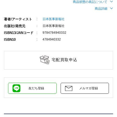
商品状態の表記について
商品詳細
著者/アーティスト
日本医事新報社
出版社/発売元
日本医事新報社
ISBN13/JANコード
9784784940332
ISBN10
4784940332
宅配買取申込
友だち登録
メルマガ登録