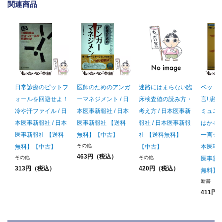
関連商品
日常診療のピットフ
医師のためのアンガ
迷路にはまらない臨
ベッド
ォールを回避せよ！
ーマネジメント / 日
床検査値の読み方・
言! 患
冷や汗ファイル / 日
本医事新報社 / 日本
考え方 / 日本医事新
ミュニ
本医事新報社 / 日本
医事新報社 【送料
報社 / 日本医事新報
はかる (
医事新報社 【送料
無料】【中古】
社 【送料無料】
一言シリー
その他
無料】【中古】
【中古】
本医事新
463円（税込）
その他
その他
医事新
313円（税込）
420円（税込）
無料】
新書
411円