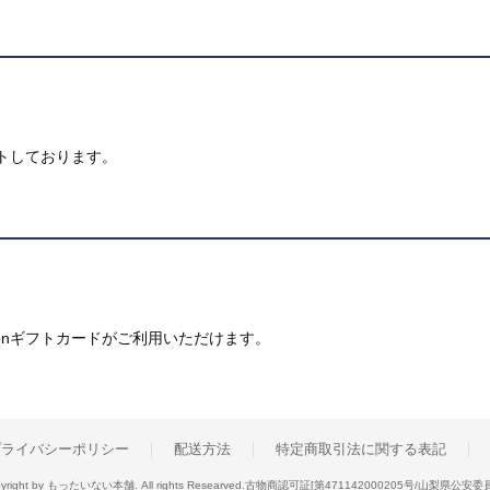
トしております。
mazonギフトカードがご利用いただけます。
プライバシーポリシー
配送方法
特定商取引法に関する表記
yright by もったいない本舗. All rights Researved.
古物商認可証[第471142000205号/山梨県公安委