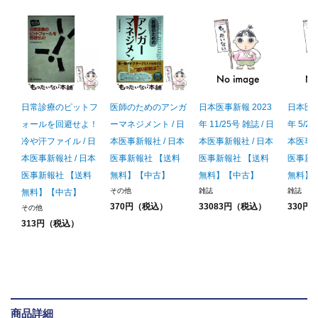
日常診療のピットフ
医師のためのアンガ
日本医事新報 2023
日本医事
ォールを回避せよ！
ーマネジメント / 日
年 11/25号 雑誌 / 日
年 5/20
冷や汗ファイル / 日
本医事新報社 / 日本
本医事新報社 / 日本
本医事新
本医事新報社 / 日本
医事新報社 【送料
医事新報社 【送料
医事新
医事新報社 【送料
無料】【中古】
無料】【中古】
無料】
その他
雑誌
雑誌
無料】【中古】
370円（税込）
33083円（税込）
330円
その他
313円（税込）
商品詳細