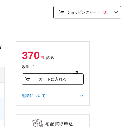
ショッピングカート
0
/
370
円
（税込）
数量：1
カートに入れる
配送について
宅配買取申込