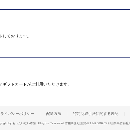
トしております。
mazonギフトカードがご利用いただけます。
プライバシーポリシー
配送方法
特定商取引法に関する表記
yright by もったいない本舗. All rights Researved.
古物商認可証[第471142000205号/山梨県公安委