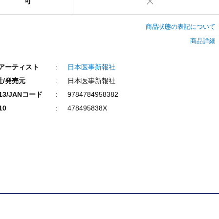
可
商品状態の表記について
商品詳細
/アーティスト
日本医事新報社
社/発売元
日本医事新報社
N13/JANコード
9784784958382
10
478495838X