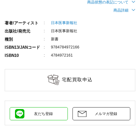
商品状態の表記について
商品詳細
著者/アーティスト
日本医事新報社
出版社/発売元
日本医事新報社
種別
新書
ISBN13/JANコード
9784784972166
ISBN10
4784972161
宅配買取申込
友だち登録
メルマガ登録