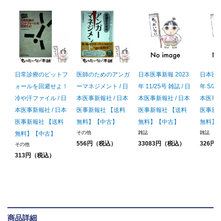
日常診療のピットフ
医師のためのアンガ
日本医事新報 2023
日本医事
ォールを回避せよ！
ーマネジメント / 日
年 11/25号 雑誌 / 日
年 5/20
冷や汗ファイル / 日
本医事新報社 / 日本
本医事新報社 / 日本
本医事新
本医事新報社 / 日本
医事新報社 【送料
医事新報社 【送料
医事新
医事新報社 【送料
無料】【中古】
無料】【中古】
無料】
その他
雑誌
雑誌
無料】【中古】
556円（税込）
33083円（税込）
326円
その他
313円（税込）
商品詳細