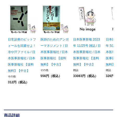
日常診療のピットフ
医師のためのアンガ
日本医事新報 2023
日本医事
ォールを回避せよ！
ーマネジメント / 日
年 11/25号 雑誌 / 日
年 5/20
冷や汗ファイル / 日
本医事新報社 / 日本
本医事新報社 / 日本
本医事新
本医事新報社 / 日本
医事新報社 【送料
医事新報社 【送料
医事新
医事新報社 【送料
無料】【中古】
無料】【中古】
無料】
その他
雑誌
雑誌
無料】【中古】
556円（税込）
33083円（税込）
326円
その他
312円（税込）
商品詳細