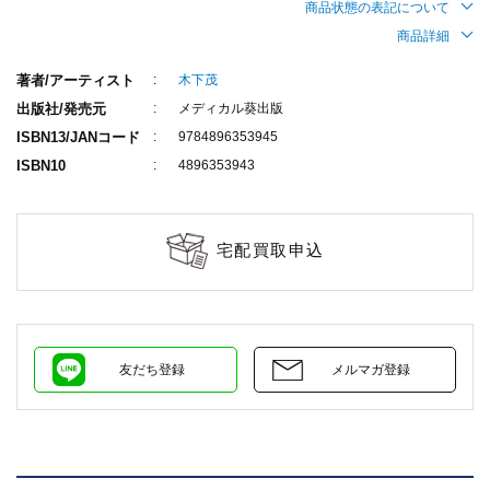
商品状態の表記について
商品詳細
著者/アーティスト
木下茂
出版社/発売元
メディカル葵出版
ISBN13/JANコード
9784896353945
ISBN10
4896353943
宅配買取申込
友だち登録
メルマガ登録