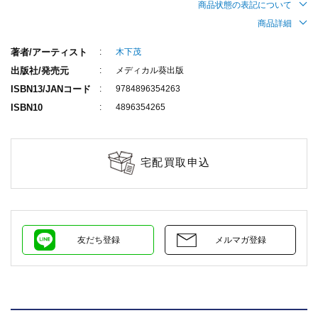
商品状態の表記について
商品詳細
著者/アーティスト
木下茂
出版社/発売元
メディカル葵出版
ISBN13/JANコード
9784896354263
ISBN10
4896354265
宅配買取申込
友だち登録
メルマガ登録