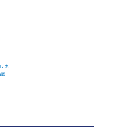
/ 木
出版
】