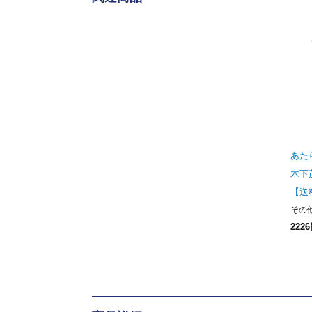
あたら
木下
【送
その
222