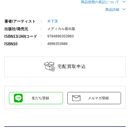
商品状態の表記について
商品詳細
著者/アーティスト
木下茂
出版社/発売元
メディカル葵出版
ISBN13/JANコード
9784896353983
ISBN10
4896353986
宅配買取申込
友だち登録
メルマガ登録