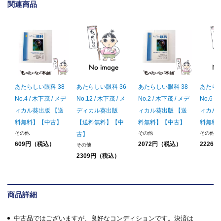
関連商品
あたらしい眼科 38
あたらしい眼科 36
あたらしい眼科 38
あたらし
No.4 / 木下茂 / メデ
No.12 / 木下茂 / メ
No.2 / 木下茂 / メデ
No.6 /
ィカル葵出版 【送
ディカル葵出版
ィカル葵出版 【送
ィカル
料無料】【中古】
【送料無料】【中
料無料】【中古】
料無料
その他
その他
その他
古】
609円（税込）
2072円（税込）
2226
その他
2309円（税込）
商品詳細
中古品ではございますが、良好なコンディションです。決済は