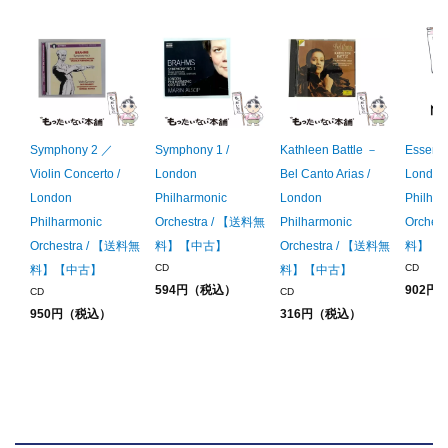
Symphony 2 ／
Symphony 1 /
Kathleen Battle －
Essentia
Violin Concerto /
London
Bel Canto Arias /
London
London
Philharmonic
London
Philhar
Philharmonic
Orchestra / 【送料無
Philharmonic
Orches
Orchestra / 【送料無
料】【中古】
Orchestra / 【送料無
料】【
CD
CD
料】【中古】
料】【中古】
594円（税込）
902円
CD
CD
950円（税込）
316円（税込）