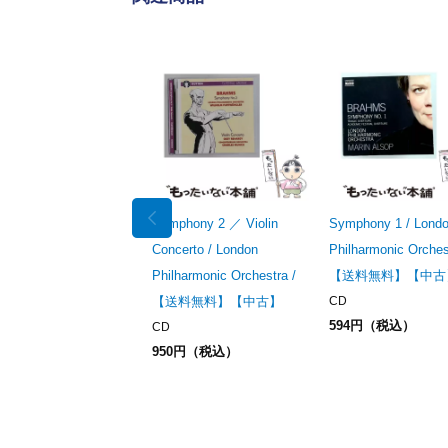
Symphony 2 ／ Violin
Symphony 1 / Lond
Concerto / London
Philharmonic Orches
Philharmonic Orchestra /
【送料無料】【中古
【送料無料】【中古】
CD
594円（税込）
CD
950円（税込）