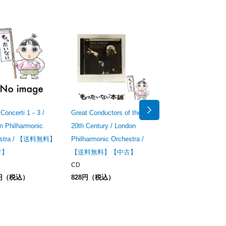
 Concerti 1－3 /
Great Conductors of the
Symphony 3 ＂Pastora
n Philharmonic
20th Century / London
＆ Symphony 5 / Lon
estra / 【送料無料】
Philharmonic Orchestra /
Philharmonic Orchestr
古】
【送料無料】【中古】
【送料無料】【中古】
CD
CD
0円（税込）
828円（税込）
642円（税込）