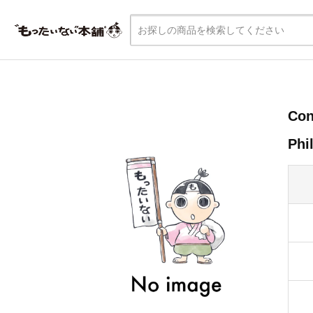
Con
Ph