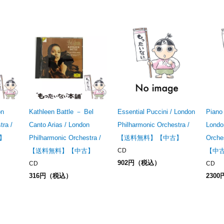
on
Kathleen Battle － Bel
Essential Puccini / London
Piano
tra /
Canto Arias / London
Philharmonic Orchestra /
Londo
】
Philharmonic Orchestra /
【送料無料】【中古】
Orch
【送料無料】【中古】
CD
【中
902円（税込）
CD
CD
316円（税込）
230