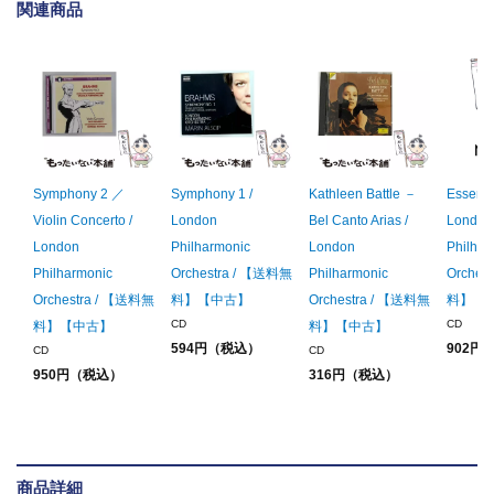
関連商品
Symphony 2 ／
Symphony 1 /
Kathleen Battle －
Essentia
Violin Concerto /
London
Bel Canto Arias /
London
London
Philharmonic
London
Philhar
Philharmonic
Orchestra / 【送料無
Philharmonic
Orches
Orchestra / 【送料無
料】【中古】
Orchestra / 【送料無
料】【
CD
CD
料】【中古】
料】【中古】
594円（税込）
902円
CD
CD
950円（税込）
316円（税込）
商品詳細