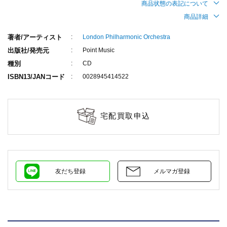
商品状態の表記について
商品詳細
著者/アーティスト
London Philharmonic Orchestra
出版社/発売元
Point Music
種別
CD
ISBN13/JANコード
0028945414522
宅配買取申込
友だち登録
メルマガ登録