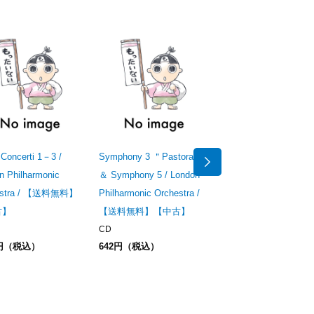
 Concerti 1－3 /
Symphony 3 ＂Pastoral"
Great Conductors of t
n Philharmonic
＆ Symphony 5 / London
20th Century / London
estra / 【送料無料】
Philharmonic Orchestra /
Philharmonic Orchestr
古】
【送料無料】【中古】
【送料無料】【中古】
CD
CD
0円（税込）
642円（税込）
828円（税込）