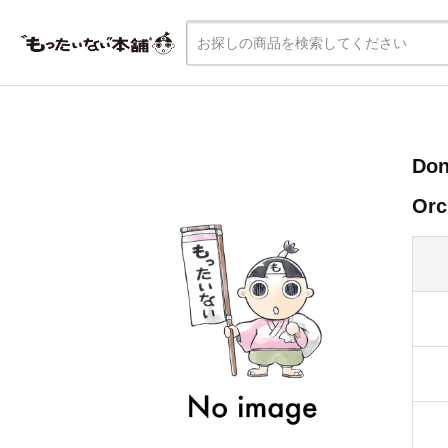
Don
Or