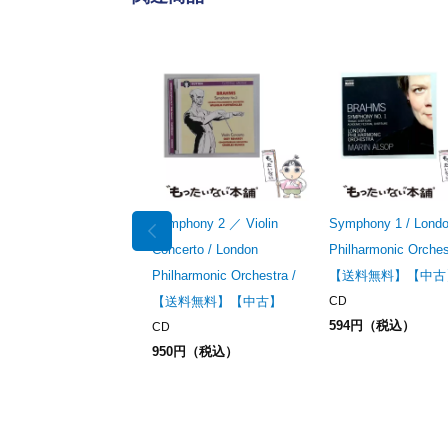
Symphony 2 ／ Violin
Symphony 1 / Lond
Concerto / London
Philharmonic Orches
Philharmonic Orchestra /
【送料無料】【中古
【送料無料】【中古】
CD
594円（税込）
CD
950円（税込）