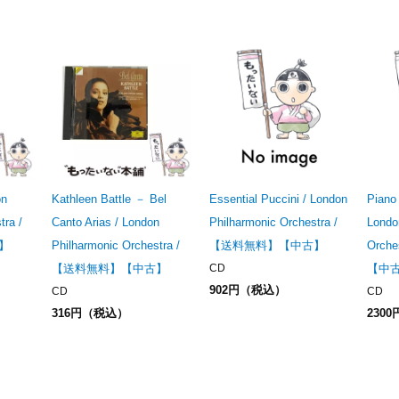
on
Kathleen Battle － Bel
Essential Puccini / London
Piano
tra /
Canto Arias / London
Philharmonic Orchestra /
Londo
】
Philharmonic Orchestra /
【送料無料】【中古】
Orch
【送料無料】【中古】
CD
【中
902円（税込）
CD
CD
316円（税込）
230