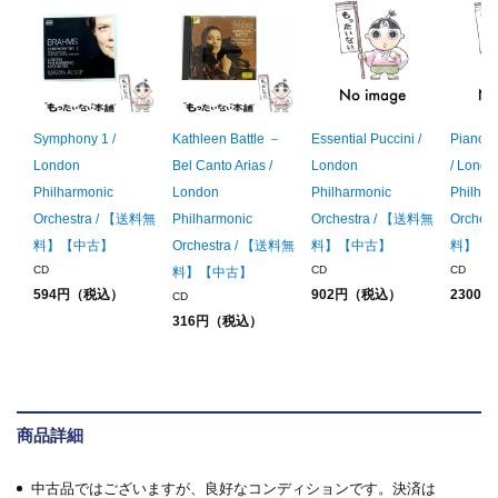
Symphony 1 /
Kathleen Battle －
Essential Puccini /
Piano C
London
Bel Canto Arias /
London
/ Londo
Philharmonic
London
Philharmonic
Philhar
Orchestra / 【送料無
Philharmonic
Orchestra / 【送料無
Orches
料】【中古】
Orchestra / 【送料無
料】【中古】
料】【
CD
CD
CD
料】【中古】
594円（税込）
902円（税込）
2300
CD
316円（税込）
商品詳細
中古品ではございますが、良好なコンディションです。決済は