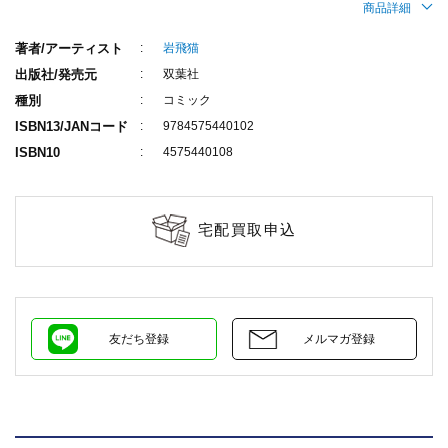
商品詳細
著者/アーティスト
岩飛猫
出版社/発売元
双葉社
種別
コミック
ISBN13/JANコード
9784575440102
ISBN10
4575440108
宅配買取申込
友だち登録
メルマガ登録