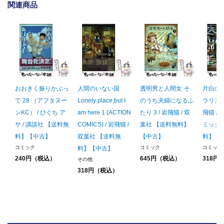
関連商品
おおきく振りかぶっ
人間のいない国
透明男と人間女 そ
片白の医
て 28 （アフタヌー
Lonely place,but I
のうち夫婦になるふ
ラリスCO
ンKC） / ひぐち ア
am here 1 (ACTION
たり 3 / 岩飛猫 / 双
飛猫 /
サ / 講談社 【送料無
COMICS) / 岩飛猫 /
葉社 【送料無料】
ミック
料】【中古】
双葉社 【送料無
【中古】
料】【
コミック
コミック
コミック
料】【中古】
240円（税込）
645円（税込）
318円
その他
318円（税込）