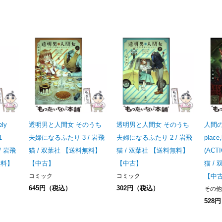
ly
透明男と人間女 そのうち
透明男と人間女 そのうち
人間の
1
夫婦になるふたり 3 / 岩飛
夫婦になるふたり 2 / 岩飛
place,
 / 岩飛
猫 / 双葉社 【送料無料】
猫 / 双葉社 【送料無料】
(ACT
無料】
【中古】
【中古】
猫 /
コミック
コミック
【中
645円（税込）
302円（税込）
その他
528