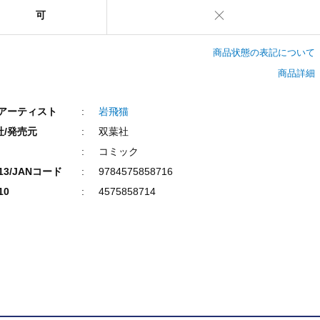
可
商品状態の表記について
商品詳細
/アーティスト
岩飛猫
社/発売元
双葉社
コミック
N13/JANコード
9784575858716
10
4575858714