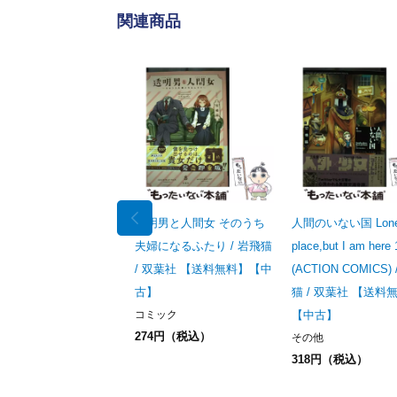
関連商品
透明男と人間女 そのうち
人間のいない国 Lone
夫婦になるふたり / 岩飛猫
place,but I am here 
/ 双葉社 【送料無料】【中
(ACTION COMICS)
古】
猫 / 双葉社 【送料
コミック
【中古】
274円（税込）
その他
318円（税込）