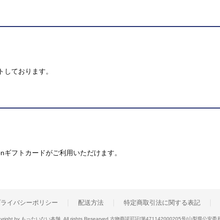
トしております。
mazonギフトカードがご利用いただけます。
プライバシーポリシー
配送方法
特定商取引法に関する表記
yright by もったいない本舗. All rights Researved.
古物商認可証[第471142000205号/山梨県公安委