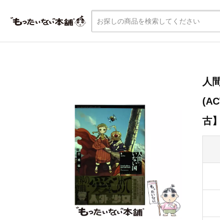
人間の
(A
古