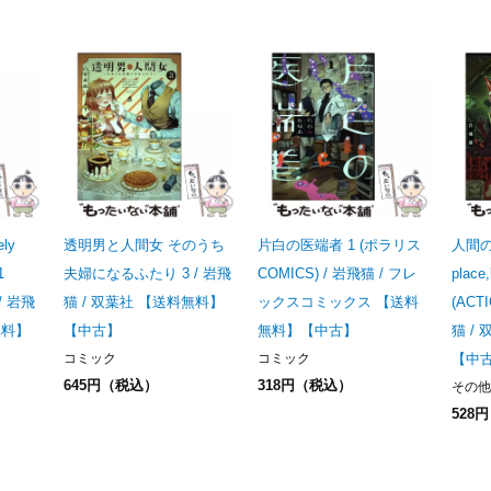
ly
透明男と人間女 そのうち
片白の医端者 1 (ポラリス
人間の
1
夫婦になるふたり 3 / 岩飛
COMICS) / 岩飛猫 / フレ
place,
 / 岩飛
猫 / 双葉社 【送料無料】
ックスコミックス 【送料
(ACT
無料】
【中古】
無料】【中古】
猫 /
コミック
コミック
【中
645円（税込）
318円（税込）
その他
528