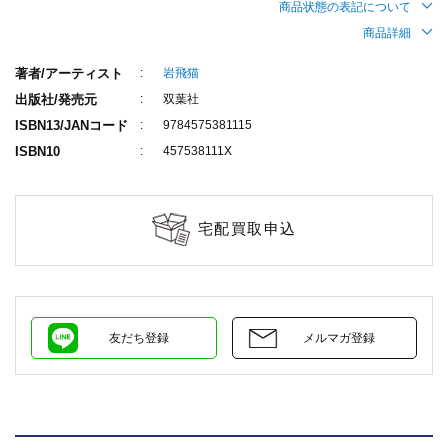
商品状態の表記について
商品詳細
著者/アーティスト
岩飛猫
出版社/発売元
双葉社
ISBN13/JANコード
9784575381115
ISBN10
457538111X
宅配買取申込
友だち登録
メルマガ登録