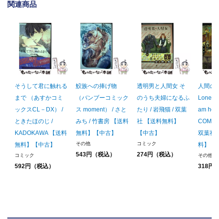
関連商品
そうして君に触れる
鮫族への捧げ物
透明男と人間女 そ
人間の
まで （あすかコミ
（バンブーコミック
のうち夫婦になるふ
Lonely p
ックスCL－DX） /
ス moment） / さと
たり / 岩飛猫 / 双葉
am her
ときたほのじ /
みち / 竹書房 【送料
社 【送料無料】
COMICS
KADOKAWA 【送料
無料】【中古】
【中古】
双葉社
その他
コミック
無料】【中古】
料】【
543円（税込）
274円（税込）
コミック
その他
592円（税込）
318円