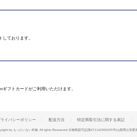
トしております。
mazonギフトカードがご利用いただけます。
プライバシーポリシー
配送方法
特定商取引法に関する表記
yright by もったいない本舗. All rights Researved.
古物商認可証[第471142000205号/山梨県公安委