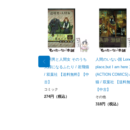
透明男と人間女 そのうち
人間のいない国 Lone
夫婦になるふたり / 岩飛猫
place,but I am here 
/ 双葉社 【送料無料】【中
(ACTION COMICS)
古】
猫 / 双葉社 【送料
コミック
【中古】
274円（税込）
その他
318円（税込）