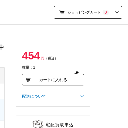
ショッピングカート
0
中
454
円
（税込）
数量：1
カートに入れる
配送について
宅配買取申込