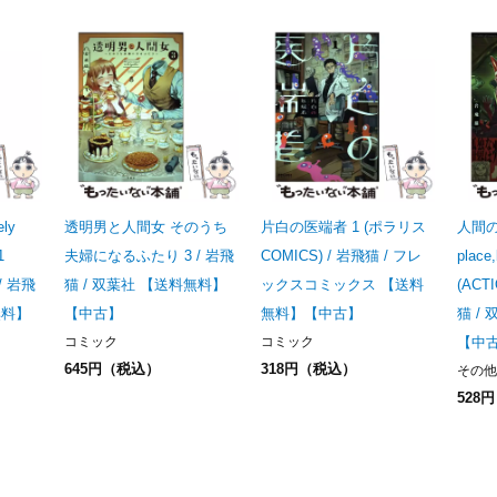
ly
透明男と人間女 そのうち
片白の医端者 1 (ポラリス
人間の
1
夫婦になるふたり 3 / 岩飛
COMICS) / 岩飛猫 / フレ
place,
 / 岩飛
猫 / 双葉社 【送料無料】
ックスコミックス 【送料
(ACT
無料】
【中古】
無料】【中古】
猫 /
コミック
コミック
【中
645円（税込）
318円（税込）
その他
528