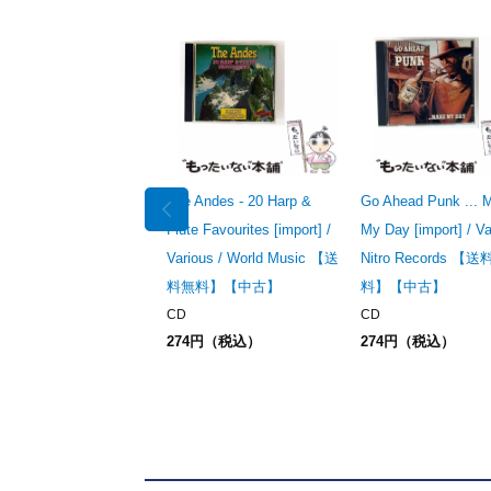
The Andes - 20 Harp &
Go Ahead Punk ... 
Flute Favourites [import] /
My Day [import] / Va
Various / World Music 【送
Nitro Records 【
料無料】【中古】
料】【中古】
CD
CD
274円（税込）
274円（税込）