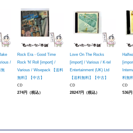
Make
Rock Era - Good Time
Love On The Rocks
Halfw
rious /
Rock 'N' Roll [import] /
[import] / Various / K-tel
[impor
送料無
Various / Wisepack 【送料
Entertainment (UK) Ltd
Inter
無料】【中古】
【送料無料】【中古】
料無
CD
CD
CD
274円（税込）
28247円（税込）
536