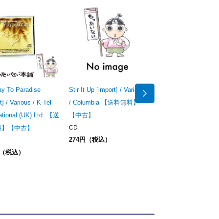
ay To Paradise
Stir It Up [import] / Various
All The Best From Indi
t] / Various / K-Tel
/ Columbia 【送料無料】
Classical Ragas (All 
national (UK) Ltd. 【送
【中古】
Best) [import] / Variou
料】【中古】
CD
Not On Label 【送料
274円（税込）
料】【中古】
円（税込）
CD
274円（税込）