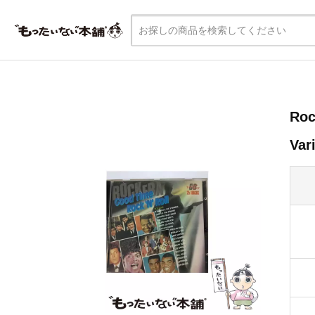
Roc
Va