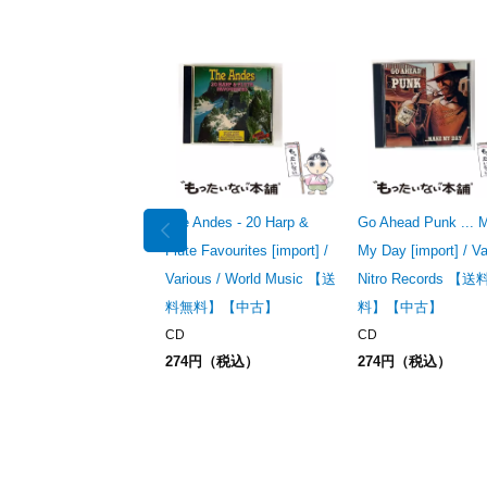
The Andes - 20 Harp &
Go Ahead Punk ... 
Flute Favourites [import] /
My Day [import] / Va
Various / World Music 【送
Nitro Records 【
料無料】【中古】
料】【中古】
CD
CD
274円（税込）
274円（税込）