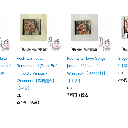
Make
Rock Era - Love
Rock Era - Love Songs
Gregor
rious /
Remembered (Rock Era)
[import] / Various /
/ 【
送料無
[import] / Various /
Wisepack 【送料無料】
CD
295
Wisepack 【送料無料】
【中古】
【中古】
CD
319円（税込）
CD
274円（税込）