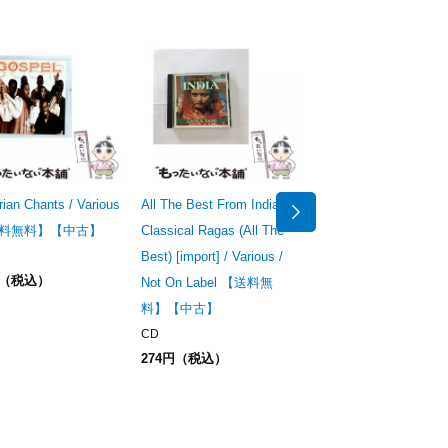
ian Chants / Various
All The Best From India -
Halfway To Paradise
送料無料】【中古】
Classical Ragas (All The
[import] / Various / K-
Best) [import] / Various /
International (UK) Lt
円（税込）
Not On Label 【送料無
料無料】【中古】
料】【中古】
CD
536円（税込）
CD
274円（税込）