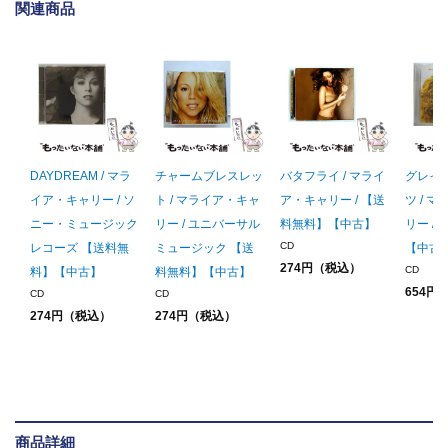
関連商品
DAYDREAM / マラ
チャームブレスレッ
バタフライ / マライ
グレイ
イア・キャリー / ソ
ト / マライア・キャ
ア・キャリー / 【送
ツ / 
ニー・ミュージック
リー / ユニバーサル
料無料】【中古】
リー /
CD
レコーズ 【送料無
ミュージック 【送
【中古
274円（税込）
CD
料】【中古】
料無料】【中古】
654円
CD
CD
274円（税込）
274円（税込）
商品詳細