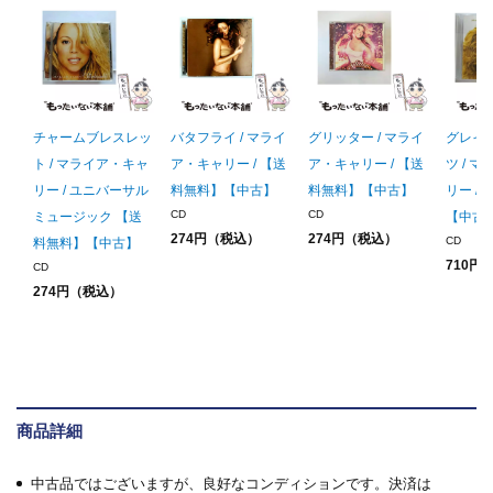
チャームブレスレッ
バタフライ / マライ
グリッター / マライ
グレイ
ト / マライア・キャ
ア・キャリー / 【送
ア・キャリー / 【送
ツ / 
リー / ユニバーサル
料無料】【中古】
料無料】【中古】
リー /
CD
CD
ミュージック 【送
【中古
274円（税込）
274円（税込）
CD
料無料】【中古】
710円
CD
274円（税込）
商品詳細
中古品ではございますが、良好なコンディションです。決済は