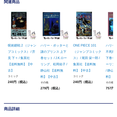
関連商品
呪術廻戦 2 （ジャン
ハリー・ポッターと
ONE PIECE 101
ハリー
プコミックス） / 芥
謎のプリンス 上下
（ジャンプコミック
不死鳥
見 下々 / 集英社
巻セット / J.K.ロー
ス） / 尾田 栄一郎 /
下巻セット
【送料無料】【中
リング、松岡佑子 /
集英社 【送料無
ーリン
古】
静山社 【送料無
料】【中古】
/ 静山
コミック
コミック
料】【中古】
料】【
240円（税込）
240円（税込）
その他
その他
279円（税込）
757円
商品詳細