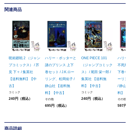
関連商品
呪術廻戦 2 （ジャン
ハリー・ポッターと
ONE PIECE 101
ハリー
プコミックス） / 芥
謎のプリンス 上下
（ジャンプコミック
不死鳥
見 下々 / 集英社
巻セット / J.K.ロー
ス） / 尾田 栄一郎 /
下巻セット
【送料無料】【中
リング、松岡佑子 /
集英社 【送料無
ーリン
古】
静山社 【送料無
料】【中古】
/ 静山
コミック
コミック
料】【中古】
料】【
240円（税込）
240円（税込）
その他
その他
695円（税込）
597円
商品詳細