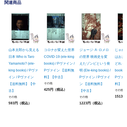
関連商品
山本太郎から見える
コロナが変えた世界
ジョージ･A･ロメロ
じゃが
日本 Who is Taro
COVID-19 (ele-king
の世界 映画史を変
はおま
Yamamoto? (ele-
books) / Pヴァイン /
えたゾンビという発
どれ (el
king books) / Pヴァ
Pヴァイン 【送料無
明 (Ele-king books) /
books)
イン / Pヴァイン
料】【中古】
Pヴァイン / Pヴァイ
Pヴァイ
その他
【送料無料】【中
ン 【送料無料】
料】【
425円（税込）
その他
古】
【中古】
1513
その他
その他
593円（税込）
1223円（税込）