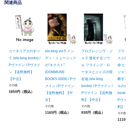
関連商品
コーネリアスのすべ
ele-king vol.5 イン
プログレッシヴ・ジ
フライ
て (ele-king books) /
ディ・ミュージック
ャズ 進化するソウ
スとL
Pヴァイン / Pヴァイ
の"ネクスト"
ル フライング・ロ
命 ヒ
ン 【送料無料】
(DOMMUNE
ータスとジャズの現
ジャズ
【中古】
BOOKS 0009) / Pヴ
在地 (ele-king
断する
その他
ァイン / Pヴァイン
books) / Pヴァイン /
ルの全貌 (
1854円（税込）
【送料無料】【中
Pヴァイン 【送料無
books)
古】
料】【中古】
Pヴァイ
その他
その他
料】【
1165円（税込）
930円（税込）
その他
1110