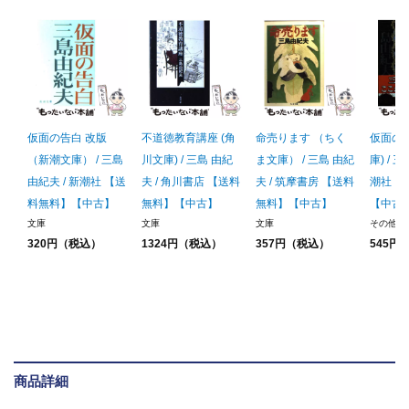
仮面の告白 改版
不道徳教育講座 (角
命売ります （ちく
仮面の告
（新潮文庫） / 三島
川文庫) / 三島 由紀
ま文庫） / 三島 由紀
庫) / 
由紀夫 / 新潮社 【送
夫 / 角川書店 【送料
夫 / 筑摩書房 【送料
潮社 
料無料】【中古】
無料】【中古】
無料】【中古】
【中古
文庫
文庫
文庫
その他
320円（税込）
1324円（税込）
357円（税込）
545円
商品詳細