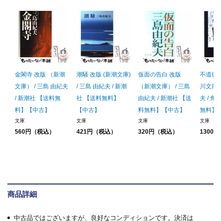
金閣寺 改版 （新潮
潮騒 改版 (新潮文庫)
仮面の告白 改版
不道徳教
文庫） / 三島 由紀夫
/ 三島 由紀夫 / 新潮
（新潮文庫） / 三島
川文庫) 
/ 新潮社 【送料無
社 【送料無料】
由紀夫 / 新潮社 【送
夫 / 
料】【中古】
【中古】
料無料】【中古】
無料】
文庫
文庫
文庫
文庫
560円（税込）
421円（税込）
320円（税込）
1300
商品詳細
中古品ではございますが、良好なコンディションです。決済は