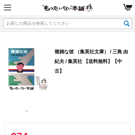
複雑な彼 （集英社文庫） / 三島 由
紀夫 / 集英社 【送料無料】【中
古】