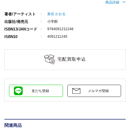
商品詳細
著者/アーティスト
新谷 かおる
出版社/発売元
小学館
ISBN13/JANコード
9784091211248
ISBN10
4091211240
宅配買取申込
友だち登録
メルマガ登録
関連商品