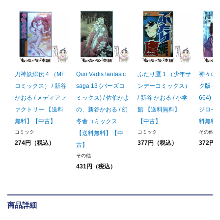
刀神妖緋伝 4 （MF
Quo Vadis fantasic
ふたり鷹 1 （少年サ
神々の山
コミックス） / 新谷
saga 13 (バーズコ
ンデーコミックス）
ク版 (
かおる / メディアフ
ミックス) / 佐伯かよ
/ 新谷 かおる / 小学
664) 
ァクトリー 【送料
の、新谷かおる / 幻
館 【送料無料】
ジロー 
無料】【中古】
冬舎コミックス
【中古】
料無料
コミック
コミック
その他
【送料無料】【中
274円（税込）
377円（税込）
372円
古】
その他
431円（税込）
商品詳細