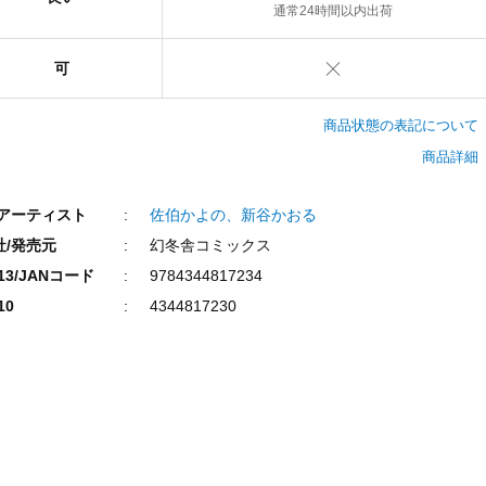
通常24時間以内出荷
可
商品状態の表記について
商品詳細
/アーティスト
佐伯かよの、新谷かおる
社/発売元
幻冬舎コミックス
N13/JANコード
9784344817234
10
4344817230