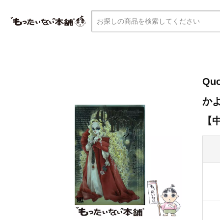
Quo
かよ
【