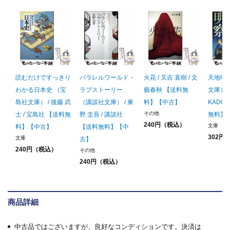
読むだけですっきり
パラレルワールド・
火花 / 又吉 直樹 / 文
天地明察
わかる日本史 （宝
ラブストーリー
藝春秋 【送料無
文庫） /
島社文庫） / 後藤 武
（講談社文庫） / 東
料】【中古】
KADO
その他
士 / 宝島社 【送料無
野 圭吾 / 講談社
無料】
240円（税込）
文庫
料】【中古】
【送料無料】【中
302円
文庫
古】
240円（税込）
その他
240円（税込）
商品詳細
中古品ではございますが、良好なコンディションです。決済は