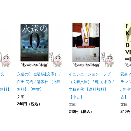
川文
永遠の0 （講談社文庫） /
イニシエーション・ラブ
変身 
百田 尚樹 / 講談社 【送料
（文春文庫） / 乾 くるみ /
ラン
料無料】
無料】【中古】
文藝春秋 【送料無料】
/ 新
文庫
【中古】
古】
240円（税込）
文庫
文庫
240円（税込）
240