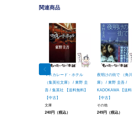
関連商品
マスカレード・ホテル
夜明けの街で （角
（集英社文庫） / 東野 圭
庫） / 東野 圭吾 /
吾 / 集英社 【送料無料】
KADOKAWA 【送
【中古】
【中古】
文庫
その他
240円（税込）
249円（税込）