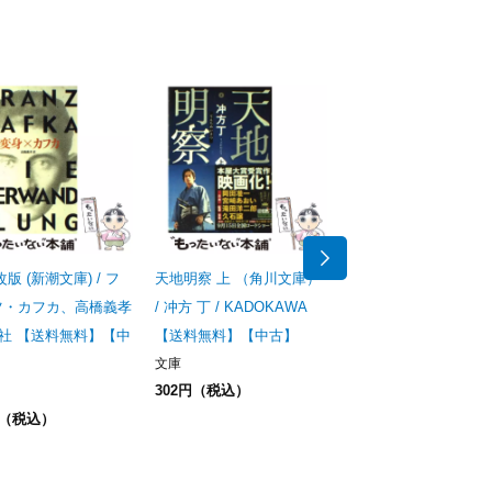
改版 (新潮文庫) / フ
天地明察 上 （角川文庫）
蝉しぐれ （文春文庫）
ツ・カフカ、高橋義孝
/ 冲方 丁 / KADOKAWA
藤沢 周平 / 文藝春秋
潮社 【送料無料】【中
【送料無料】【中古】
【送料無料】【中古】
文庫
文庫
302円（税込）
240円（税込）
円（税込）