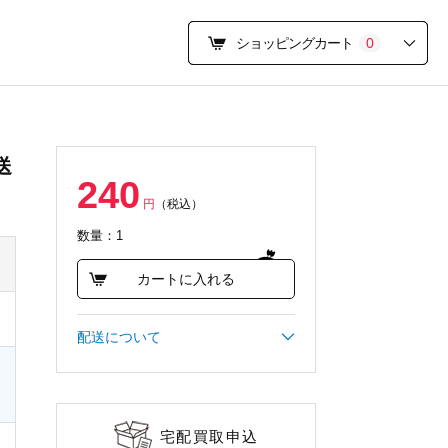
ショッピングカート
0
送
240
円
（税込）
数量：1
カートに入れる
配送について
宅配買取申込