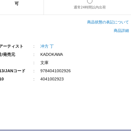
可
通常24時間以内出荷
商品状態の表記について
商品詳細
/アーティスト
冲方 丁
社/発売元
KADOKAWA
文庫
N13/JANコード
9784041002926
10
4041002923