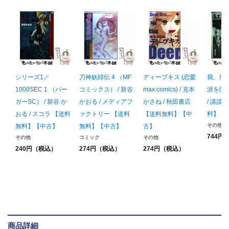
シリーズ1／
刀神妖緋伝 4 （MF
ディープキス (恋愛
我、拗
1000SEC 1 （バー
コミックス） / 新谷
max comics) / 克本
涯を閉ず
ガーSC） / 新谷 か
かおる / メディアフ
かさね / 秋田書店
/ 講談
おる / スコラ 【送料
ァクトリー 【送料
【送料無料】【中
料】【
その他
無料】【中古】
無料】【中古】
古】
744円
その他
コミック
その他
240円（税込）
274円（税込）
274円（税込）
商品詳細