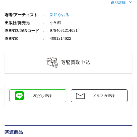
商品詳細
著者/アーティスト
新谷 かおる
出版社/発売元
小学館
ISBN13/JANコード
9784091214621
ISBN10
4091214622
宅配買取申込
友だち登録
メルマガ登録
関連商品