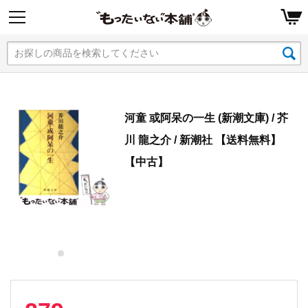
河童 或阿呆の一生 (新潮文庫) / 芥
川 龍之介 / 新潮社 【送料無料】
【中古】