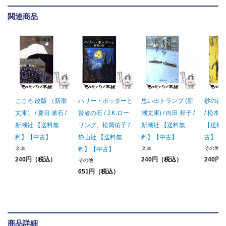
関連商品
こころ 改版 （新潮
ハリー・ポッターと
思い出トランプ (新
砂の器 
文庫） / 夏目 漱石 /
賢者の石 / J.K.ロー
潮文庫) / 向田 邦子 /
/ 松本 
新潮社 【送料無
リング、松岡佑子 /
新潮社 【送料無
【送料
料】【中古】
静山社 【送料無
料】【中古】
古】
文庫
文庫
その他
料】【中古】
240円（税込）
240円（税込）
240円
その他
651円（税込）
商品詳細