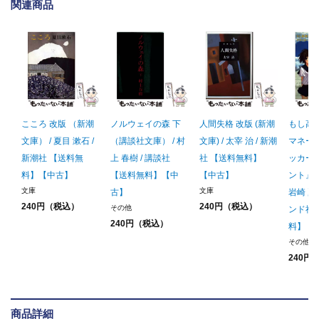
関連商品
こころ 改版 （新潮
ノルウェイの森 下
人間失格 改版 (新潮
もし高
文庫） / 夏目 漱石 /
（講談社文庫） / 村
文庫) / 太宰 治 / 新潮
マネー
新潮社 【送料無
上 春樹 / 講談社
社 【送料無料】
ッカー
料】【中古】
【送料無料】【中
【中古】
ント』を
文庫
文庫
古】
岩崎 夏
240円（税込）
240円（税込）
その他
ンド社
240円（税込）
料】【
その他
240円
商品詳細