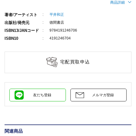
商品詳細
著者/アーティスト
平井和正
出版社/発売元
徳間書店
ISBN13/JANコード
9784191246706
ISBN10
4191246704
宅配買取申込
友だち登録
メルマガ登録
関連商品