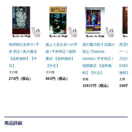
地球樹の女神 5 / 平
狼より若き友への手
真幻魔大戦 4 太陽の
死霊狩
井 和正 / 角川書店
紙 / 平井和正 / 徳間
戦士 (Tokuma
ー・ハン
【送料無料】【中
書店 【送料無料】
novels) / 平井和正 /
川文庫) 
古】
【中古】
徳間書店 【送料無
KADO
その他
その他
料】【中古】
無料】
274円（税込）
863円（税込）
新書
文庫
32637円（税込）
240円
商品詳細