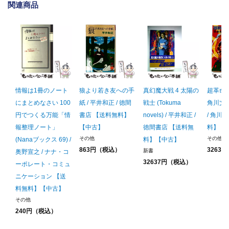
関連商品
情報は1冊のノート
狼より若き友への手
真幻魔大戦 4 太陽の
超革命
にまとめなさい 100
紙 / 平井和正 / 徳間
戦士 (Tokuma
角川文庫
円でつくる万能「情
書店 【送料無料】
novels) / 平井和正 /
/ 角川
報整理ノート」
【中古】
徳間書店 【送料無
料】【
その他
その他
(Nanaブックス 69) /
料】【中古】
863円（税込）
3263
新書
奥野宣之 / ナナ・コ
32637円（税込）
ーポレート・コミュ
ニケーション 【送
料無料】【中古】
その他
240円（税込）