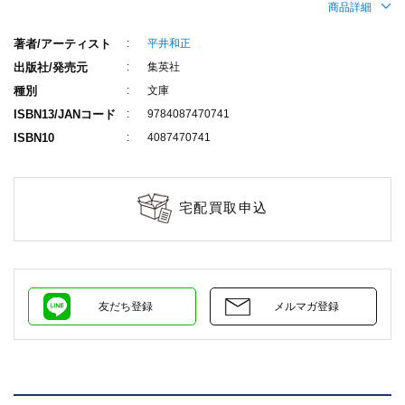
商品詳細
著者/アーティスト
平井和正
出版社/発売元
集英社
種別
文庫
ISBN13/JANコード
9784087470741
ISBN10
4087470741
宅配買取申込
友だち登録
メルマガ登録