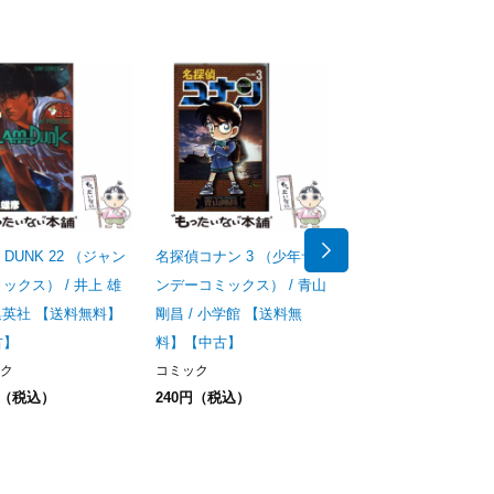
 DUNK 22 （ジャン
名探偵コナン 3 （少年サ
SLAM DUNK 20 （
ックス） / 井上 雄
ンデーコミックス） / 青山
プコミックス） / 井上
 集英社 【送料無料】
剛昌 / 小学館 【送料無
彦 / 集英社 【送料無
古】
料】【中古】
【中古】
ク
コミック
コミック
円（税込）
240円（税込）
249円（税込）