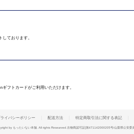
トしております。
mazonギフトカードがご利用いただけます。
プライバシーポリシー
配送方法
特定商取引法に関する表記
yright by もったいない本舗. All rights Researved.
古物商認可証[第471142000205号/山梨県公安委