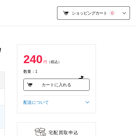
ショッピングカート
0
/
240
円
（税込）
数量：1
カートに入れる
配送について
宅配買取申込