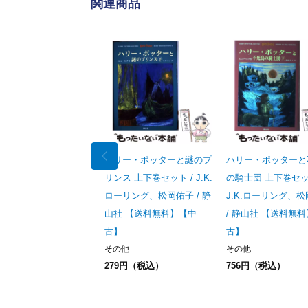
関連商品
ハリー・ポッターと謎のプ
ハリー・ポッターと
リンス 上下巻セット / J.K.
の騎士団 上下巻セッ
ローリング、松岡佑子 / 静
J.K.ローリング、
山社 【送料無料】【中
/ 静山社 【送料無
古】
古】
その他
その他
279円（税込）
756円（税込）