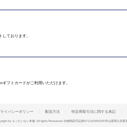
トしております。
mazonギフトカードがご利用いただけます。
プライバシーポリシー
配送方法
特定商取引法に関する表記
yright by もったいない本舗. All rights Researved.
古物商認可証[第471142000205号/山梨県公安委