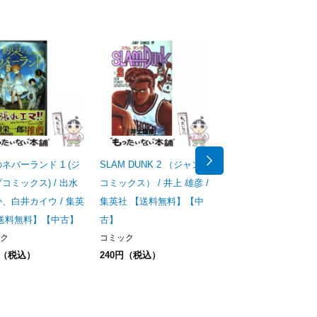
ネバーランド 1 (ジ
SLAM DUNK 2 （ジャンプ
進撃の巨人 27 / 諫山 創
コミックス) / 出水
コミックス） / 井上 雄彦 /
講談社 【送料無料】
、白井カイウ / 集英
集英社 【送料無料】【中
古】
【送料無料】【中古】
古】
コミック
240円（税込）
ク
コミック
円（税込）
240円（税込）