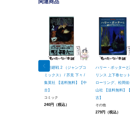
関連商品
呪術廻戦 2 （ジャンプコ
ハリー・ポッターと
ミックス） / 芥見 下々 /
リンス 上下巻セット /
集英社 【送料無料】【中
ローリング、松岡佑子
古】
山社 【送料無料】
コミック
古】
240円（税込）
その他
279円（税込）