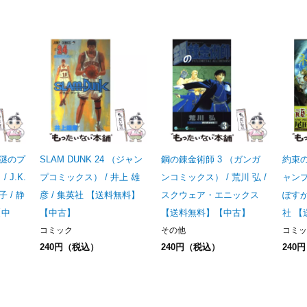
謎のプ
SLAM DUNK 24 （ジャン
鋼の錬金術師 3 （ガンガ
約束の
 J.K.
プコミックス） / 井上 雄
ンコミックス） / 荒川 弘 /
ャンプ
 / 静
彦 / 集英社 【送料無料】
スクウェア・エニックス
ぽすか
【中
【中古】
【送料無料】【中古】
社 
コミック
その他
コミッ
240円（税込）
240円（税込）
240