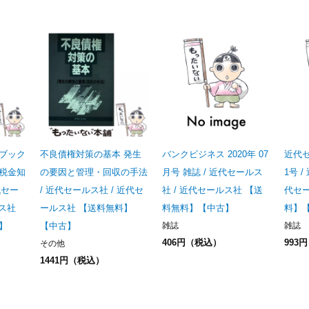
ブック
不良債権対策の基本 発生
バンクビジネス 2020年 07
近代セ
税金知
の要因と管理・回収の手法
月号 雑誌 / 近代セールス
1号 
代セー
/ 近代セールス社 / 近代セ
社 / 近代セールス社 【送
代セ
ルス社
ールス社 【送料無料】
料無料】【中古】
料】
】
【中古】
雑誌
雑誌
406円（税込）
993
その他
1441円（税込）