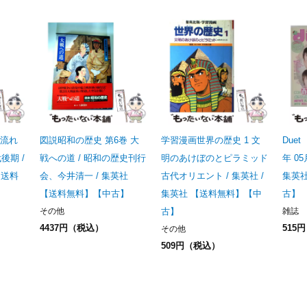
雲流れ
図説昭和の歴史 第6巻 大
学習漫画世界の歴史 1 文
Due
後期 /
戦への道 / 昭和の歴史刊行
明のあけぼのとピラミッド
年 05
【送料
会、今井清一 / 集英社
古代オリエント / 集英社 /
集英
【送料無料】【中古】
集英社 【送料無料】【中
古】
その他
古】
雑誌
4437円（税込）
515
その他
509円（税込）