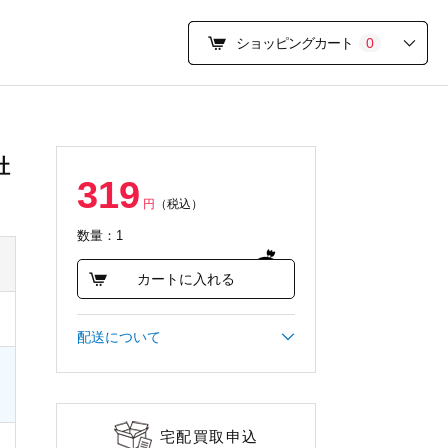
ショッピングカート
0
社
319
円
（税込）
数量：1
カートに入れる
配送について
宅配買取申込