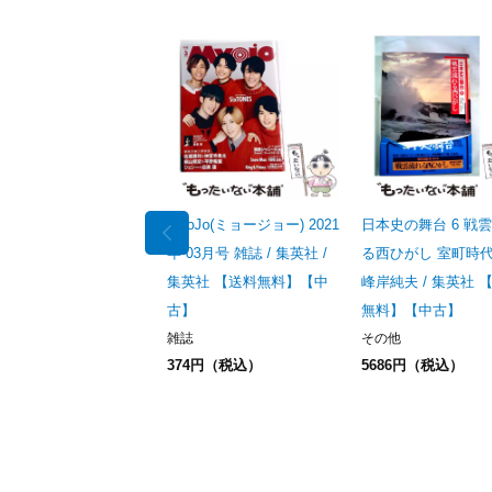
MyoJo(ミョージョー) 2021
日本史の舞台 6 戦
年 03月号 雑誌 / 集英社 /
る西ひがし 室町時代
集英社 【送料無料】【中
峰岸純夫 / 集英社 
古】
無料】【中古】
雑誌
その他
374円（税込）
5686円（税込）