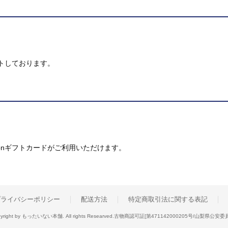
トしております。
mazonギフトカードがご利用いただけます。
プライバシーポリシー
配送方法
特定商取引法に関する表記
yright by もったいない本舗. All rights Researved.
古物商認可証[第471142000205号/山梨県公安委