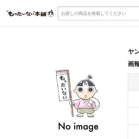
ヤン
画報