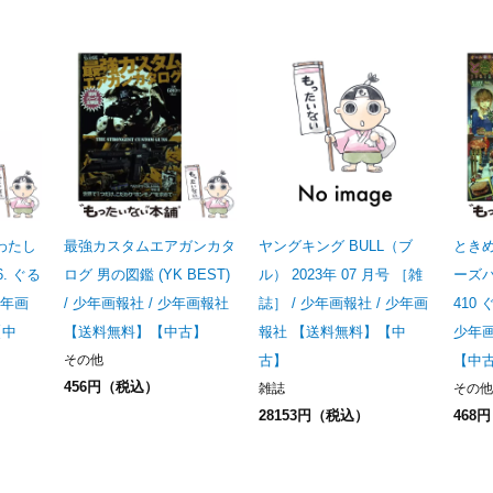
 わたし
最強カスタムエアガンカタ
ヤングキング BULL（ブ
ときめ
6. ぐる
ログ 男の図鑑 (YK BEST)
ル） 2023年 07 月号 ［雑
ーズバ
少年画
/ 少年画報社 / 少年画報社
誌］ / 少年画報社 / 少年画
410 
【中
【送料無料】【中古】
報社 【送料無料】【中
少年
その他
古】
【中
456円（税込）
雑誌
その他
28153円（税込）
468