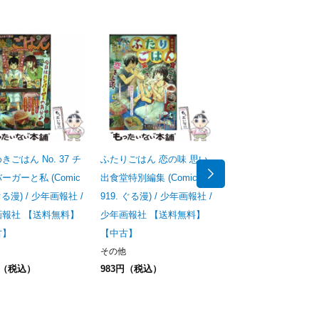
きごはん No. 37 チ
ふたりごはん 恋の味 思い
ねこぱんち 新作よみ
ーガーと私 (Comic
出食堂特別編集 (Comic
17周年号 No. 205 (
ぐる漫) / 少年画報社 /
919. ぐる漫) / 少年画報社 /
comi) / 少年画報社 /
画報社 【送料無料】
少年画報社 【送料無料】
画報社 【送料無料】
古】
【中古】
古】
その他
その他
円（税込）
983円（税込）
463円（税込）