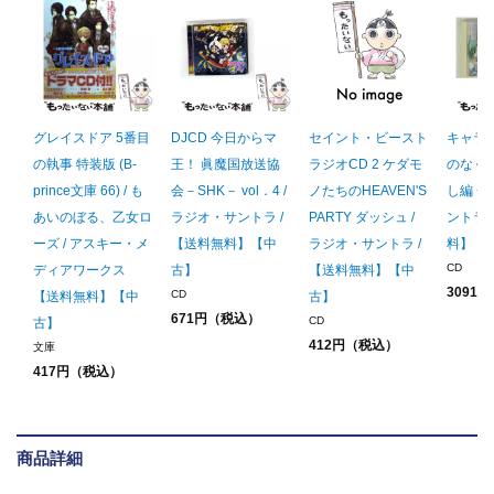
グレイスドア 5番目
DJCD 今日からマ
セイント・ビースト
キャラD
の執事 特装版 (B-
王！ 眞魔国放送協
ラジオCD 2 ケダモ
のなく
prince文庫 66) / も
会－SHK－ vol．4 /
ノたちのHEAVEN'S
し編 一
あいのぼる、乙女ロ
ラジオ・サントラ /
PARTY ダッシュ /
ントラ 
ーズ / アスキー・メ
【送料無料】【中
ラジオ・サントラ /
料】【
CD
ディアワークス
古】
【送料無料】【中
3091
CD
【送料無料】【中
古】
671円（税込）
CD
古】
412円（税込）
文庫
417円（税込）
商品詳細