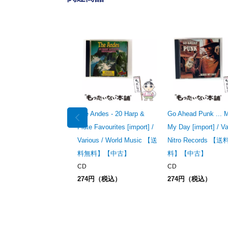
The Andes - 20 Harp &
Go Ahead Punk ... 
Flute Favourites [import] /
My Day [import] / Va
Various / World Music 【送
Nitro Records 【
料無料】【中古】
料】【中古】
CD
CD
274円（税込）
274円（税込）