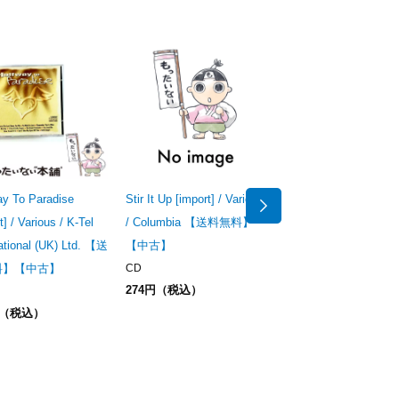
ay To Paradise
Stir It Up [import] / Various
Pulsating Hits - The B
t] / Various / K-Tel
/ Columbia 【送料無料】
Of Pulse-8 1990-1995
national (UK) Ltd. 【送
【中古】
[import] / Various / Pu
料】【中古】
CD
Records 【送料無料
274円（税込）
古】
円（税込）
CD
905円（税込）