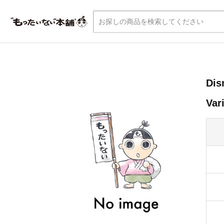
Dis
Va