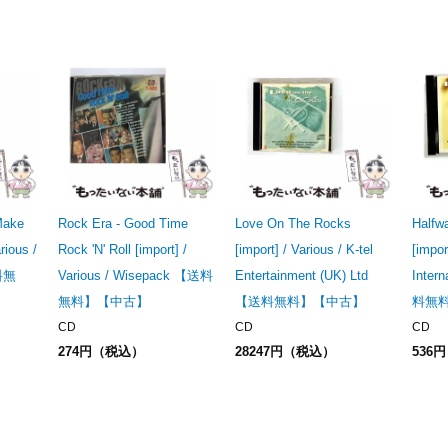
Make
Rock Era - Good Time
Love On The Rocks
Halfw
rious /
Rock 'N' Roll [import] /
[import] / Various / K-tel
[impor
送料無
Various / Wisepack 【送料
Entertainment (UK) Ltd
Inter
無料】【中古】
【送料無料】【中古】
料無
CD
CD
CD
274円（税込）
28247円（税込）
536