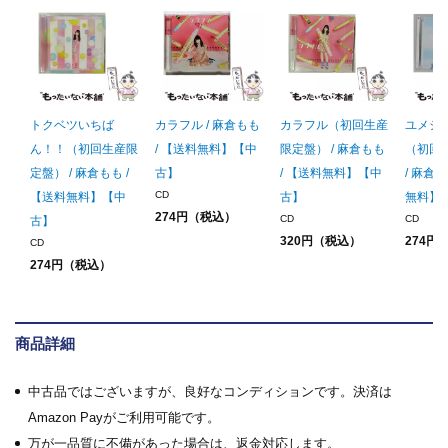
トクベツいちば
カラフル / 麻倉もも
カラフル（初回生産
ユメシ
ん！！（初回生産限
/ 【送料無料】【中
限定盤） / 麻倉もも
（初回
定盤） / 麻倉もも /
古】
/ 【送料無料】【中
/ 麻倉も
CD
【送料無料】【中
古】
無料】
274円（税込）
CD
CD
古】
320円（税込）
274円
CD
274円（税込）
商品詳細
中古品ではございますが、良好なコンディションです。決済は
Amazon Payがご利用可能です。
万が一品質に不備があった場合は、返金対応します。