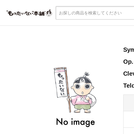
Sym
Op.
Cle
Te