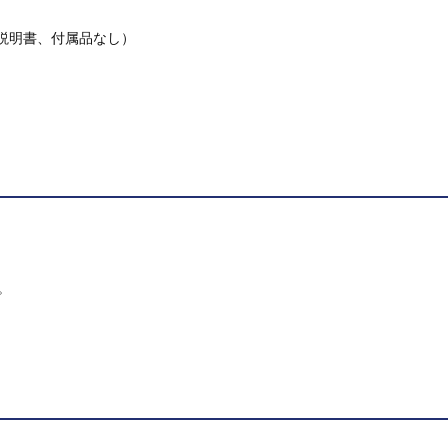
説明書、付属品なし）
。
。