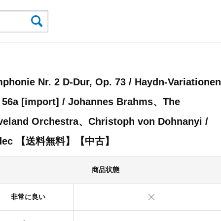
phonie Nr. 2 D-Dur, Op. 73 / Haydn-Variationen
 56a [import] / Johannes Brahms、The
veland Orchestra、Christoph von Dohnanyi /
ldec 【送料無料】【中古】
商品状態
非常に良い